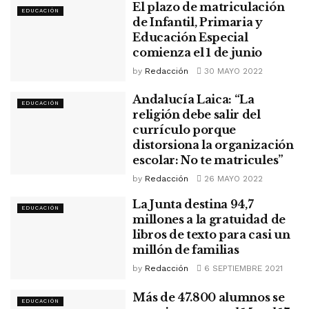
El plazo de matriculación
EDUCACIÓN
de Infantil, Primaria y
Educación Especial
comienza el 1 de junio
by
Redacción
30 MAYO 2022
Andalucía Laica: “La
EDUCACIÓN
religión debe salir del
currículo porque
distorsiona la organización
escolar: No te matricules”
by
Redacción
26 MAYO 2022
La Junta destina 94,7
EDUCACIÓN
millones a la gratuidad de
libros de texto para casi un
millón de familias
by
Redacción
6 SEPTIEMBRE 2021
Más de 47.800 alumnos se
EDUCACIÓN