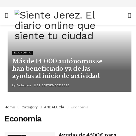
ECONOMÍA
Más de 14.000 autónomos se
han beneficiado ya de las
ayudas al inicio de actividad
by
Redacción
29 SEPTIEMBRE 2023
Home
Category
ANDALUCÍA
Economía
Economía
Ayudas de 4500€ para