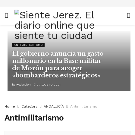
ANTIMILITARISMO
El gobierno anuncia un gasto
millonario en la Base militar
de Morón para acoger
«bombarderos estratégicos»
by
Redacción
9 AGOSTO 2021
Home
Category
ANDALUCÍA
Antimilitarismo
Antimilitarismo