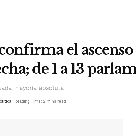
 confirma el ascens
cha; de 1 a 13 parla
seada mayoría absoluta
olítica
Reading Time: 2 mins read