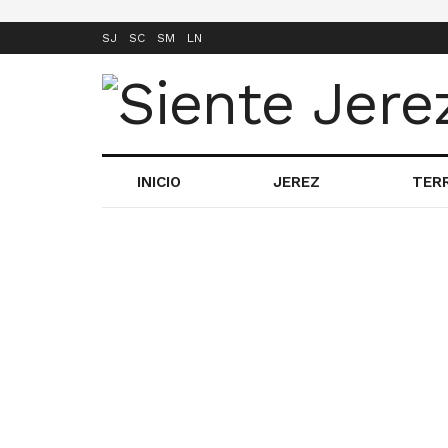
SJ
SC
SM
LN
INICIO
JEREZ
TER