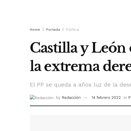
Home
Portada
Política
Castilla y León
la extrema dere
El PP se queda a años luz de la de
by
Redacción
14 febrero 2022
in
P