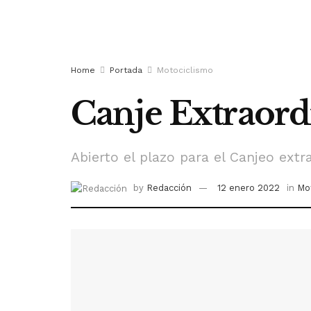
Home
Portada
Motociclismo
Canje Extraord
Abierto el plazo para el Canjeo ext
by
Redacción
12 enero 2022
in
Mo