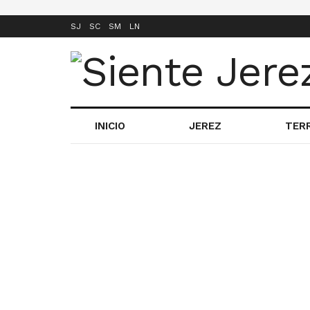
SJ
SC
SM
LN
INICIO
JEREZ
TER