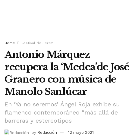
Home
Festival de Jerez
Antonio Márquez
recupera la ‘Medea’de José
Granero con música de
Manolo Sanlúcar
En ‘Ya no seremos’ Ángel Roja exhibe su
flamenco contemporáneo “más allá de
barreras y estereotipos
by
Redacción
12 mayo 2021