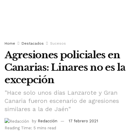
Home
Destacados
Sucesos
Agresiones policiales en
Canarias: Linares no es la
excepción
"Hace solo unos días Lanzarote y Gran
Canaria fueron escenario de agresiones
similares a la de Jaén"
by
Redacción
17 febrero 2021
Reading Time: 5 mins read