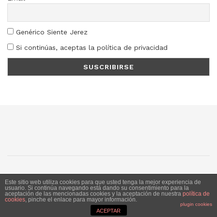
Genérico Siente Jerez
Si continúas, aceptas la política de privacidad
SJ
SC
SM
LN
Este sitio web utiliza cookies para que usted tenga la mejor experiencia de
usuario. Si continúa navegando está dando su consentimiento para la
aceptación de las mencionadas cookies y la aceptación de nuestra
política de
Siente Jerez 2020. Publicación bajo licencia CC
cookies
, pinche el enlace para mayor información.
plugin cookies
ACEPTAR