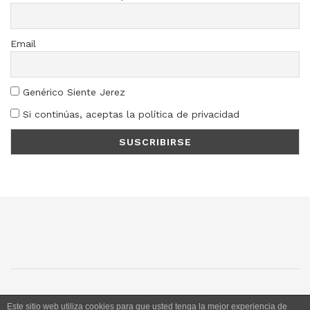
Email
Genérico Siente Jerez
Si continúas, aceptas la política de privacidad
SJ
SC
SM
LN
Este sitio web utiliza cookies para que usted tenga la mejor experiencia de