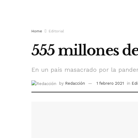
Home
Editorial
555 millones de
En un país masacrado por la pandem
by
Redacción
1 febrero 2021
in
Edi