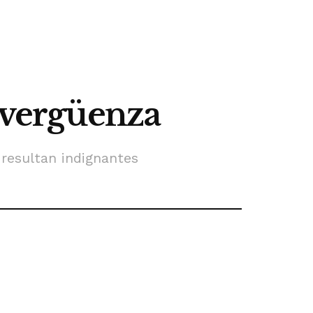
r vergüenza
resultan indignantes