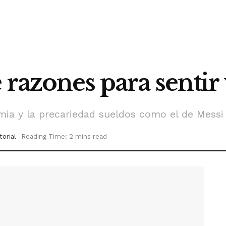
 razones para senti
ia y la precariedad sueldos como el de Messi 
torial
Reading Time: 2 mins read