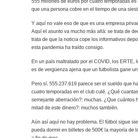
555 millones de euros por cuatro temporadas es 
que una persona cobre en el tiempo de una siest
Y aquí no vale eso de que es una empresa priva
Aquí el asunto va mucho más allá: se trata de dec
trata de que la noticia cope los informativos de
esta pandemia ha traído consigo.
En un país maltratado por el COVID, los ERTE, lo
es de vergüenza ajena que un futbolista gane un 
Pero sí. 555.237.619 parece ser el sueldo que h
cuatro temporadas en el club culé. ¿Qué cuantas
semejante aberración?: muchas. ¿Que cuántos ho
mitad de este dinero?: muchos también.
Aún así aquí no hay problema. El fútbol sigue sie
pueda dormir en billetes de 500€ la mayoría de 
a fin de mes.