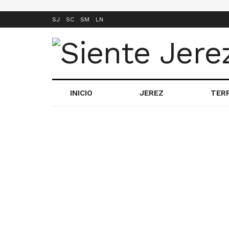
SJ
SC
SM
LN
INICIO
JEREZ
TER