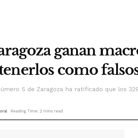
Zaragoza ganan macr
tenerlos como fals
número 5 de Zaragoza ha ratificado que los 329
oral
Reading Time: 2 mins read