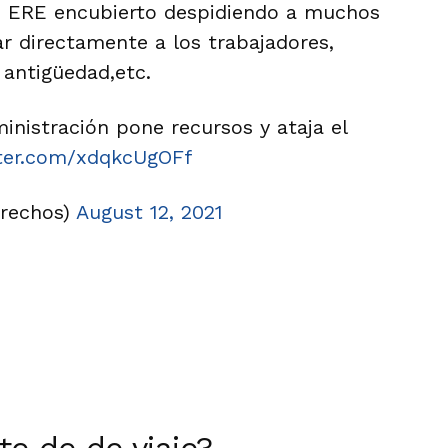
n ERE encubierto despidiendo a muchos
r directamente a los trabajadores,
 antigüedad,etc.
inistración pone recursos y ataja el
tter.com/xdqkcUgOFf
erechos)
August 12, 2021