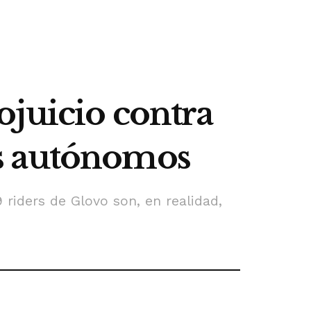
ojuicio contra
os autónomos
 riders de Glovo son, en realidad,