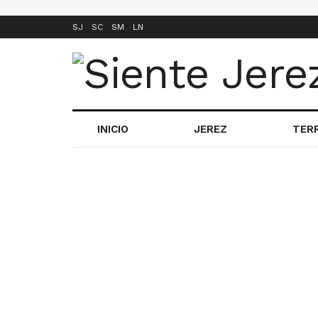
SJ
SC
SM
LN
INICIO
JEREZ
TER