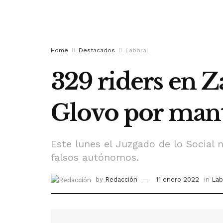
Home
Destacados
Laboral
329 riders en 
Glovo por man
Este lunes el Juzgado de lo Social 
falsos autónomos.
by
Redacción
11 enero 2022
in
Lab