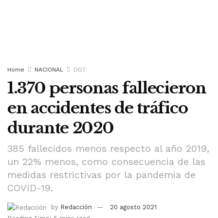
Home
NACIONAL
DGT
1.370 personas fallecieron
en accidentes de tráfico
durante 2020
385 fallecidos menos respecto al año 2019,
un 22% menos, como consecuencia de las
medidas restrictivas por la pandemia de
COVID-19.
by
Redacción
20 agosto 2021