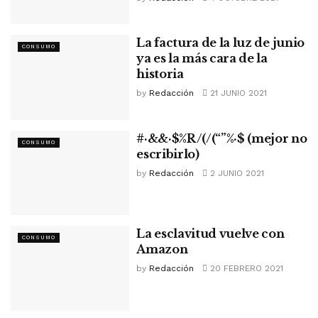
La factura de la luz de junio
CONSUMO
ya es la más cara de la
historia
by
Redacción
21 JUNIO 2021
#·&&·$%R/(/(“”%·$ (mejor no
CONSUMO
escribirlo)
by
Redacción
2 JUNIO 2021
La esclavitud vuelve con
CONSUMO
Amazon
by
Redacción
20 FEBRERO 2021