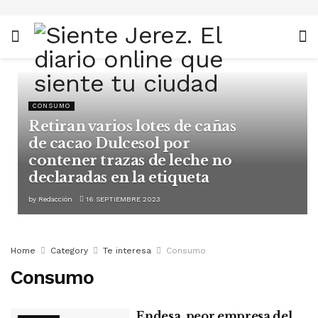
CONSUMO
Retiran varios lotes de cañas
de cacao Dulcesol por
contener trazas de leche no
declaradas en la etiqueta
by
Redacción
16 SEPTIEMBRE 2023
Home
Category
Te interesa
Consumo
Consumo
Endesa, peor empresa del