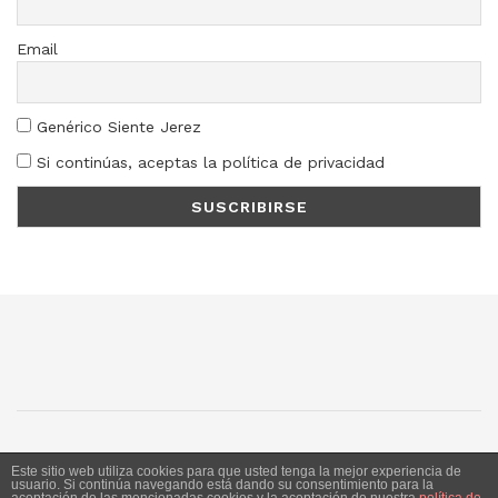
Email
Genérico Siente Jerez
Si continúas, aceptas la política de privacidad
SJ
SC
SM
LN
Este sitio web utiliza cookies para que usted tenga la mejor experiencia de
usuario. Si continúa navegando está dando su consentimiento para la